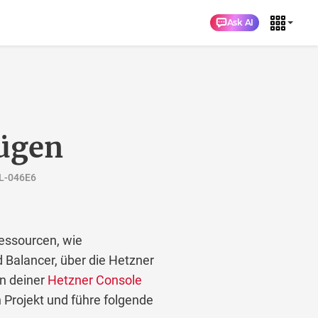
Ask AI
ügen
CL-046E6
essourcen, wie
 Balancer, über die Hetzner
in deiner
Hetzner Console
 Projekt und führe folgende