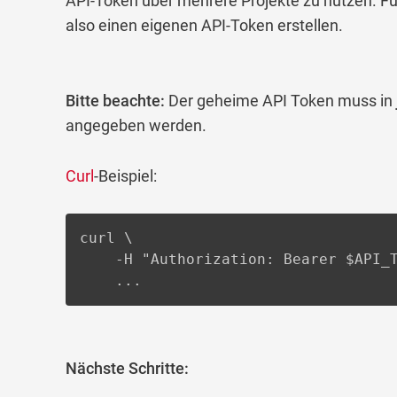
API-Token über mehrere Projekte zu nutzen. Fü
also einen eigenen API-Token erstellen.
Bitte beachte:
Der geheime API Token muss in
angegeben werden.
Curl
-Beispiel:
curl \

	-H "Authorization: Bearer $API_TOKEN" \

    ...
Nächste Schritte: